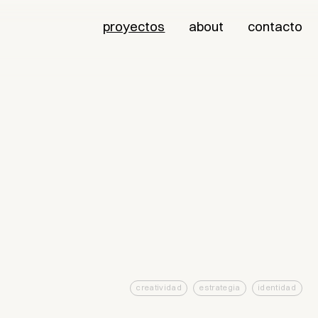
proyectos
about
contacto
creatividad
estrategia
identidad