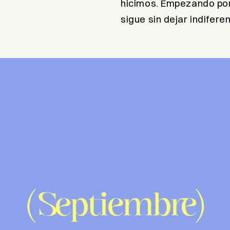
hicimos. Empezando por
sigue sin dejar indifere